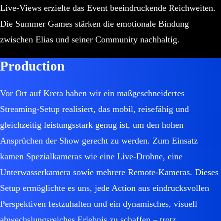
Live-Views erzielte das Event beeindruckende Reichweiten.
Die Summer Games stärken die emotionale Bindung
zwischen Elias und seiner Community nachhaltig.
Production
Vor Ort auf Kreta haben wir ein maßgeschneidertes
Streaming-Setup realisiert, das mobil, reisefähig und
gleichzeitig leistungsstark genug ist, um den hohen
Ansprüchen der Show gerecht zu werden. Zum Einsatz
kamen Spezialkameras wie eine Live-Drohne, eine
Unterwasserkamera sowie mehrere Remote-Kameras. Dieses
Setup ermöglichte es uns, jede Action aus eindrucksvollen
Perspektiven festzuhalten und ein dynamisches, visuell
abwechslungsreiches Erlebnis zu schaffen – trotz